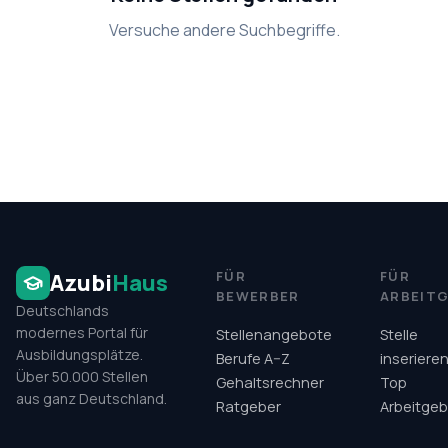
Versuche andere Suchbegriffe.
FÜR
FÜR
Azubi
Haus
BEWERBER
ARBEIT
Deutschlands
modernes Portal für
Stellenangebote
Stelle
Ausbildungsplätze.
Berufe A–Z
inseriere
Über 50.000 Stellen
Gehaltsrechner
Top
aus ganz Deutschland.
Ratgeber
Arbeitgeb