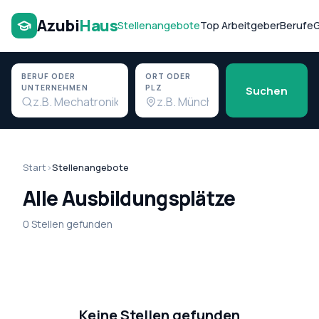
Azubi
Haus
Stellenangebote
Top Arbeitgeber
Berufe
G
BERUF ODER
ORT ODER
UNTERNEHMEN
PLZ
Suchen
Start
›
Stellenangebote
Alle Ausbildungsplätze
0 Stellen gefunden
Keine Stellen gefunden