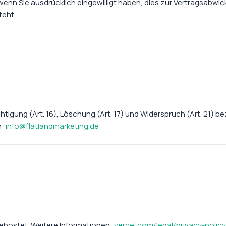
, wenn Sie ausdrücklich eingewilligt haben, dies zur Vertragsabwic
teht.
htigung (Art. 16), Löschung (Art. 17) und Widerspruch (Art. 21) be
n:
info@flatlandmarketing.de
 gehostet. Weitere Informationen:
vercel.com/legal/privacy-policy