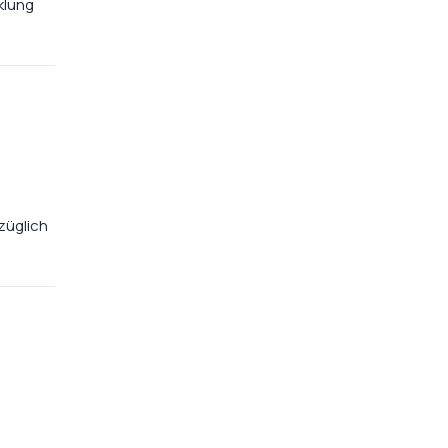
klung
züglich