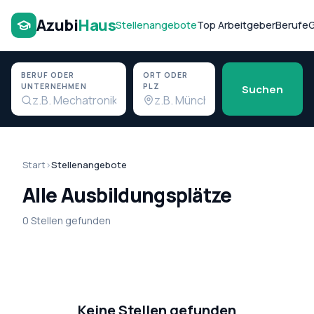
Azubi
Haus
Stellenangebote
Top Arbeitgeber
Berufe
G
BERUF ODER
ORT ODER
UNTERNEHMEN
PLZ
Suchen
Start
›
Stellenangebote
Alle Ausbildungsplätze
0 Stellen gefunden
Keine Stellen gefunden