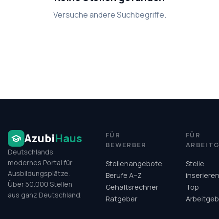
Versuche andere Suchbegriffe.
FÜR
FÜR
Azubi
Haus
BEWERBER
ARBEIT
Deutschlands
modernes Portal für
Stellenangebote
Stelle
Ausbildungsplätze.
Berufe A–Z
inseriere
Über 50.000 Stellen
Gehaltsrechner
Top
aus ganz Deutschland.
Ratgeber
Arbeitgeb