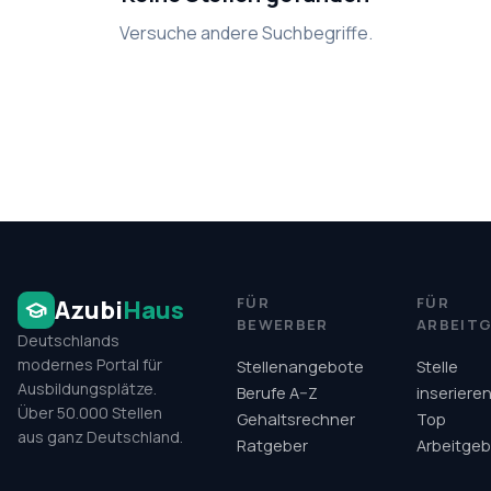
Versuche andere Suchbegriffe.
FÜR
FÜR
Azubi
Haus
BEWERBER
ARBEIT
Deutschlands
modernes Portal für
Stellenangebote
Stelle
Ausbildungsplätze.
Berufe A–Z
inseriere
Über 50.000 Stellen
Gehaltsrechner
Top
aus ganz Deutschland.
Ratgeber
Arbeitgeb