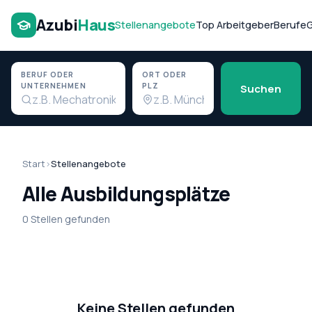
Azubi
Haus
Stellenangebote
Top Arbeitgeber
Berufe
G
BERUF ODER
ORT ODER
UNTERNEHMEN
PLZ
Suchen
Start
›
Stellenangebote
Alle Ausbildungsplätze
0 Stellen gefunden
Keine Stellen gefunden