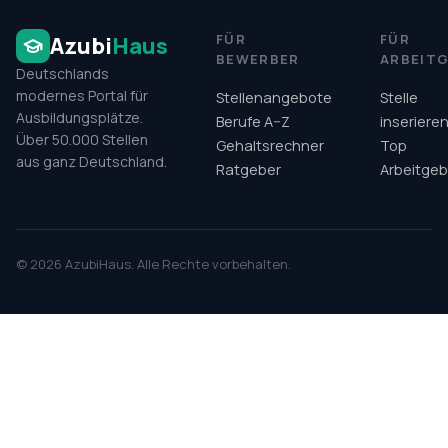
FÜR
FÜR
Azubi
Haus
BEWERBER
ARBEIT
Deutschlands
modernes Portal für
Stellenangebote
Stelle
Ausbildungsplätze.
Berufe A–Z
inseriere
Über 50.000 Stellen
Gehaltsrechner
Top
aus ganz Deutschland.
Ratgeber
Arbeitgeb
©
2026
AzubiHaus. Alle Rechte vorbehalten.