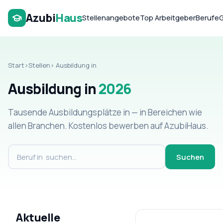
Azubi
Haus
Stellenangebote
Top Arbeitgeber
Berufe
G
Start
›
Stellen
› Ausbildung in
Ausbildung in
2026
Tausende
Ausbildungsplätze in
— in Bereichen wie
allen Branchen
. Kostenlos bewerben auf AzubiHaus.
Suchen
Aktuelle