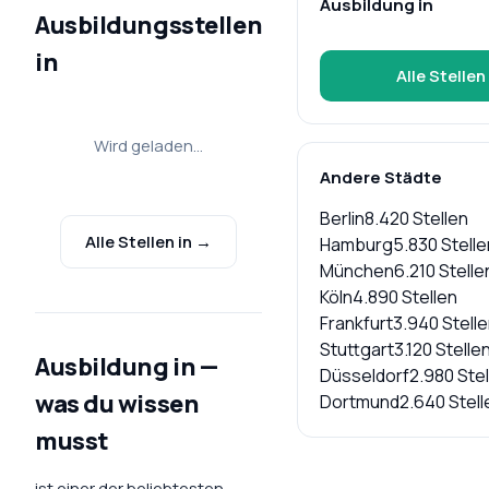
Ausbildung in
Ausbildungsstellen
in
Alle Stellen
Wird geladen…
Andere Städte
Berlin
8.420
Stellen
Alle Stellen in
→
Hamburg
5.830
Stelle
München
6.210
Stelle
Köln
4.890
Stellen
Frankfurt
3.940
Stell
Stuttgart
3.120
Stelle
Ausbildung in
—
Düsseldorf
2.980
Stel
was du wissen
Dortmund
2.640
Stell
musst
ist einer der beliebtesten